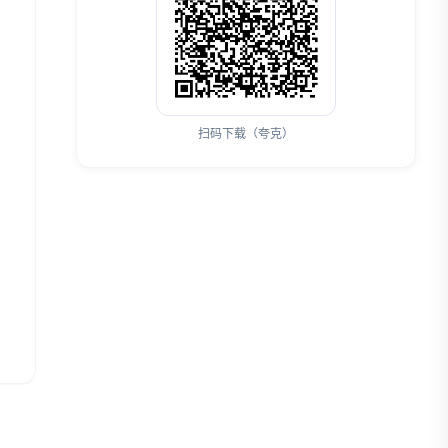
扫码下载（夸克）