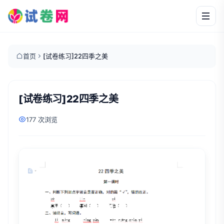
首页
[试卷练习]22四季之美
[试卷练习]22四季之美
177 次浏览