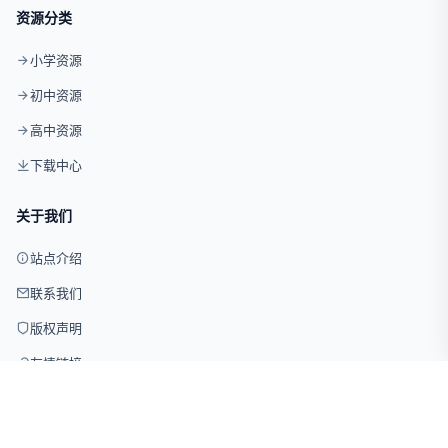
资源分类
小学资源
初中资源
高中资源
下载中心
关于我们
站点介绍
联系我们
版权声明
友情链接
© 2026 试卷网 版权所有 · 仅供学习交流使用