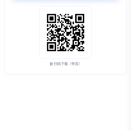
扫码下载（夸克）