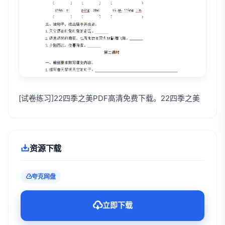
[试卷练习]22四季之美PDF高清免费下载。22四季之美
资源下载
夸克网盘
立即下载