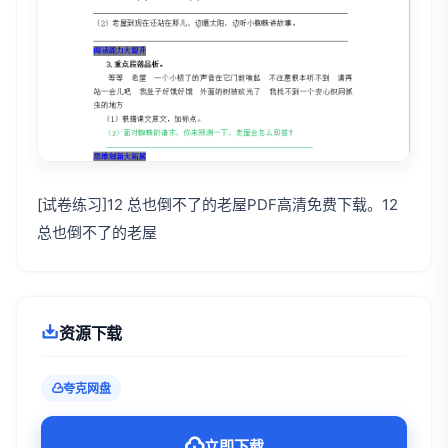
[试卷练习]12 总也倒不了的老屋PDF高清免费下载。12
总也倒不了的老屋
资源下载
夸克网盘
立即下载