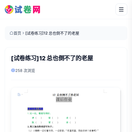
首页
[试卷练习]12 总也倒不了的老屋
[试卷练习]12 总也倒不了的老屋
258 次浏览