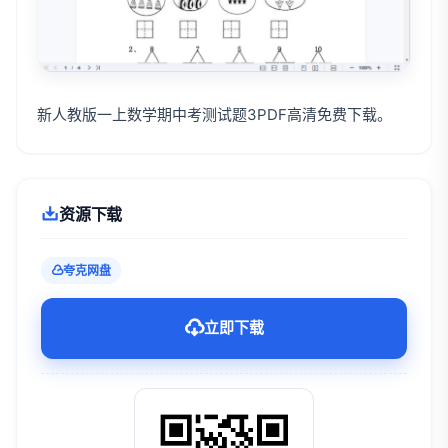
新人教版一上数学期中考测试题3PDF高清免费下载。
资源下载
夸克网盘
立即下载