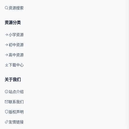
资源搜索
资源分类
小学资源
初中资源
高中资源
下载中心
关于我们
站点介绍
联系我们
版权声明
友情链接