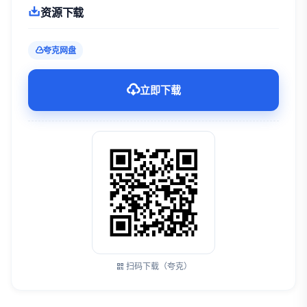
资源下载
夸克网盘
立即下载
扫码下载（夸克）