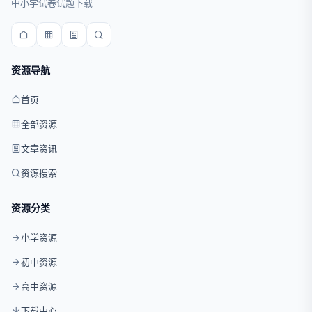
中小学试卷试题下载
资源导航
首页
全部资源
文章资讯
资源搜索
资源分类
小学资源
初中资源
高中资源
下载中心