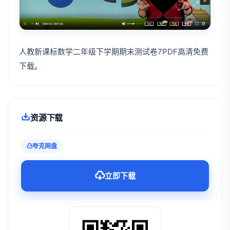
人教新课标数学二年级下学期期末测试卷7PDF高清免费
下载。
资源下载
夸克网盘
立即下载